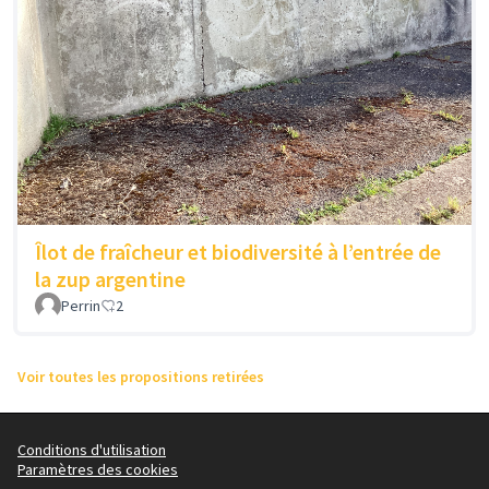
Îlot de fraîcheur et biodiversité à l’entrée de
la zup argentine
Perrin
2
Voir toutes les propositions retirées
Conditions d'utilisation
Paramètres des cookies