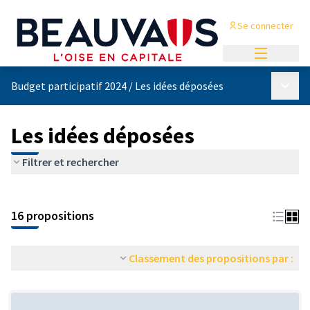
Se connecter
Menu princi
Menu p
Budget participatif 2024
/
Les idées déposées
Les idées déposées
Filtrer et rechercher
Passer la carte
Leaflet
|
©
OpenStreetMap
contributors
5
L'élément suivant est une carte qui présente les éléments de cet
+
16 propositions
−
Classement des propositions par :