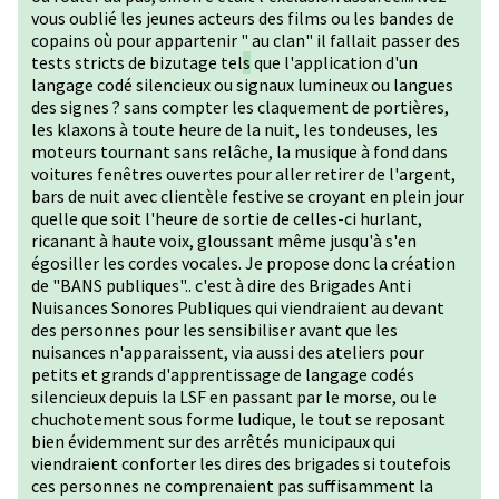
vous oublié les jeunes acteurs des films ou les bandes de
copains où pour appartenir " au clan" il fallait passer des
tests stricts de bizutage tel
s
que l'application d'un
langage codé silencieux ou signaux lumineux ou langues
des signes ? sans compter les claquement de portières,
les klaxons à toute heure de la nuit, les tondeuses, les
moteurs tournant sans relâche, la musique à fond dans
voitures fenêtres ouvertes pour aller retirer de l'argent,
bars de nuit avec clientèle festive se croyant en plein jour
quelle que soit l'heure de sortie de celles-ci hurlant,
ricanant à haute voix, gloussant même jusqu'à s'en
égosiller les cordes vocales. Je propose donc la création
de "BANS publiques".. c'est à dire des Brigades Anti
Nuisances Sonores Publiques qui viendraient au devant
des personnes pour les sensibiliser avant que les
nuisances n'apparaissent, via aussi des ateliers pour
petits et grands d'apprentissage de langage codés
silencieux depuis la LSF en passant par le morse, ou le
chuchotement sous forme ludique, le tout se reposant
bien évidemment sur des arrêtés municipaux qui
viendraient conforter les dires des brigades si toutefois
ces personnes ne comprenaient pas suffisamment la