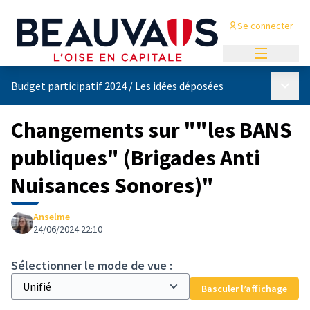
Se connecter
Menu princi
Menu p
Budget participatif 2024
/
Les idées déposées
Changements sur ""les BANS
publiques" (Brigades Anti
Nuisances Sonores)"
Anselme
24/06/2024 22:10
Sélectionner le mode de vue :
Basculer l’affichage