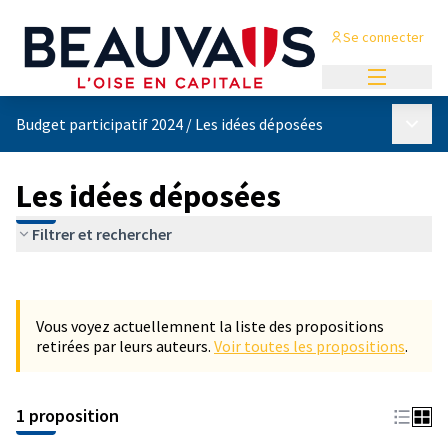
Se connecter
Menu princi
Menu p
Budget participatif 2024
/
Les idées déposées
Les idées déposées
Filtrer et rechercher
Passer la carte
Leaflet
|
©
OpenStreetMap
contributors
L'élément suivant est une carte qui présente les éléments de cet
+
Vous voyez actuellemnent la liste des propositions
−
retirées par leurs auteurs.
Voir toutes les propositions
.
1 proposition