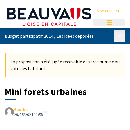
Se connecter
Menu princi
Menu p
Budget participatif 2024
/
Les idées déposées
La proposition a été jugée recevable et sera soumise au
vote des habitants.
Mini forets urbaines
Gauthier
29/06/2024 11:58