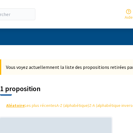
Aide
ateur
 la carte
 suivant est une carte qui présente les éléments de cette page comm
Vous voyez actuellemnent la liste des propositions retirées par
1 proposition
Aléatoire
Les plus récentes
A-Z (alphabétique)
Z-A (alphabétique invers