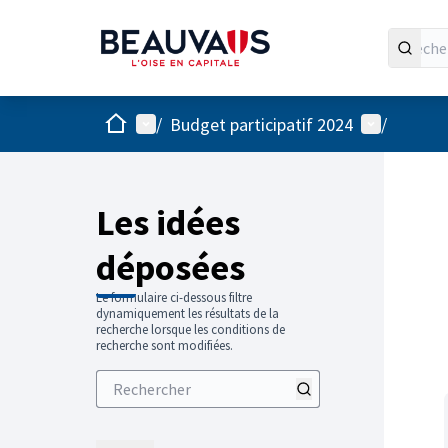
Accueil
Menu principal
Menu utilis
/
Budget participatif 2024
/
Passer
L'élément
+
−
Les idées
déposées
Le formulaire ci-dessous filtre
dynamiquement les résultats de la
recherche lorsque les conditions de
recherche sont modifiées.