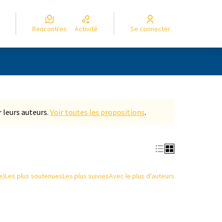
Rencontres
Activité
Se connecter
Leaflet
|
©
OpenStreetMap
contributors
e des points de carte. L'élément peut être utilisé avec un lecteur
 leurs auteurs.
Voir toutes les propositions
.
e)
Les plus soutenues
Les plus suivies
Avec le plus d'auteurs