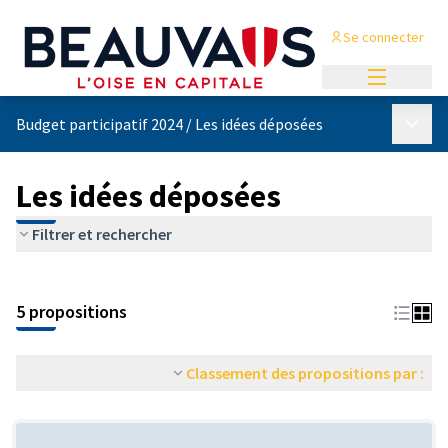
Se connecter
Menu princi
Menu p
Budget participatif 2024
/
Les idées déposées
Les idées déposées
Filtrer et rechercher
Passer la carte
Leaflet
|
©
OpenStreetMap
contributors
L'élément suivant est une carte qui présente les éléments de cet
+
5 propositions
−
Classement des propositions par :