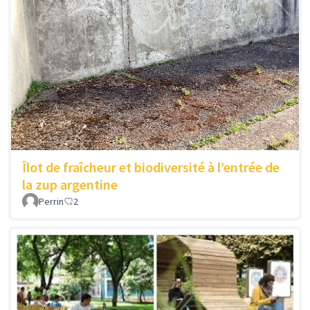
Îlot de fraîcheur et biodiversité à l’entrée de
la zup argentine
Perrin
2