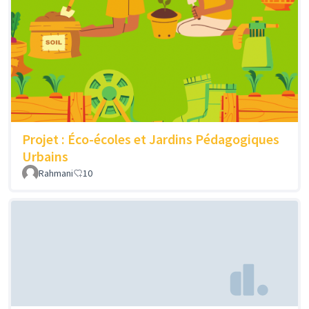
Projet : Éco-écoles et Jardins Pédagogiques
Urbains
Rahmani
10