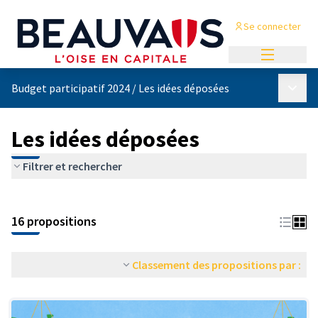
Se connecter
Menu princi
Menu p
Budget participatif 2024
/
Les idées déposées
Les idées déposées
Filtrer et rechercher
Passer la carte
Leaflet
|
©
OpenStreetMap
contributors
5
L'élément suivant est une carte qui présente les éléments de cet
+
16 propositions
−
Classement des propositions par :