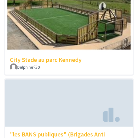
City Stade au parc Kennedy
Delphine
0
"les BANS publiques" (Brigades Anti